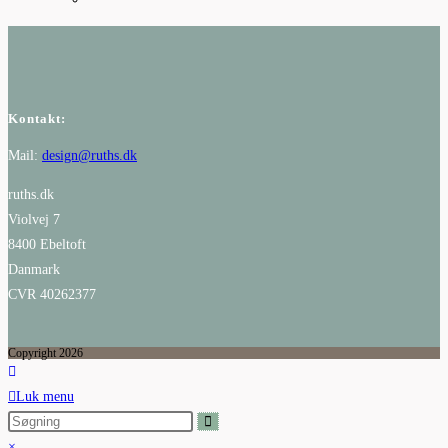
Kontakt:
Mail:
design@ruths.dk
ruths.dk
Violvej 7
8400 Ebeltoft
Danmark
CVR 40262377
Copyright 2026
Luk menu
×