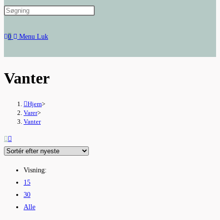
website
0
Menu
Luk
search
Vanter
Hjem
>
Varer
>
Vanter
Visning:
15
30
Alle