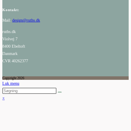
Kontakt:
Mail:
design@ruths.dk
ruths.dk
Violvej 7
8400 Ebeltoft
Danmark
CVR 40262377
Copyright 2026
Luk menu
×