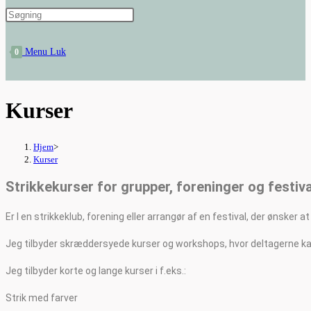
website
Menu
Luk
0
search
Kurser
Hjem
>
Kurser
Strikkekurser for grupper, foreninger og festiva
Er I en strikkeklub, forening eller arrangør af en festival, der ønsker
Jeg tilbyder skræddersyede kurser og workshops, hvor deltagerne kan
Jeg tilbyder korte og lange kurser i f.eks.:
Strik med farver