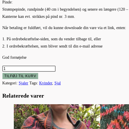
Pinde:
Strømpepinde, rundpinde (40 cm i begyndelsen) og senere en længere (120 –
Kanterne kan evt. strikkes på pind nr. 3 mm.
Når betaling er fuldført, vil du kunne downloade din vare via et link, enten:
1. På ordrebekræftelse-siden, som du vender tilbage til, eller
2. I ordrebekræftelsen, som bliver sendt til din e-mail adresse
God fornøjelse
Sommer
antal
TILFØJ TIL KURV
Kategori:
Sjaler
Tags:
Kvinder
,
Sjal
Relaterede varer