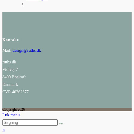
Kontakt:
Mail:
design@ruths.dk
ruths.dk
Violvej 7
8400 Ebeltoft
Danmark
CVR 40262377
Copyright 2026
Luk menu
×