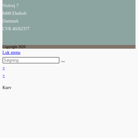
Violvej 7
8400 Ebeltoft
Danmark
CVR 40262377
Copyright 2026
Luk menu
×
×
Kurv