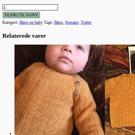
Safari
antal
TILFØJ TIL KURV
Kategori:
Børn og baby
Tags:
Børn
,
Sweater
,
Trøjer
Relaterede varer