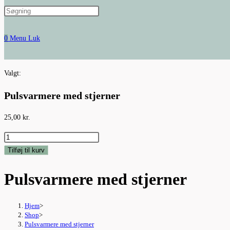
website
0
Menu
Luk
search
Valgt:
Pulsvarmere med stjerner
25,00
kr.
Pulsvarmere
med
Tilføj til kurv
stjerner
Pulsvarmere med stjerner
antal
Hjem
>
Shop
>
Pulsvarmere med stjerner